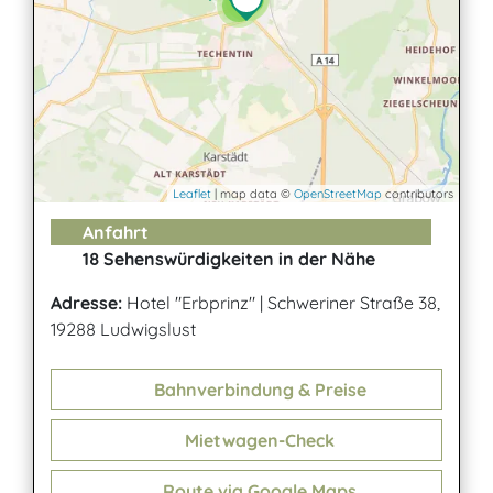
2
Leaflet
| map data ©
OpenStreetMap
contributors
Anfahrt
18 Sehenswürdigkeiten in der Nähe
Adresse:
Hotel "Erbprinz"
|
Schweriner Straße 38,
19288 Ludwigslust
Bahnverbindung & Preise
Mietwagen-Check
Route via Google Maps