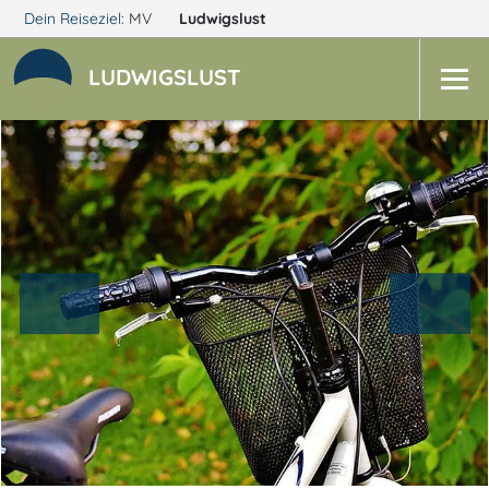
Dein Reiseziel:
MV
Ludwigslust
LUDWIGSLUST