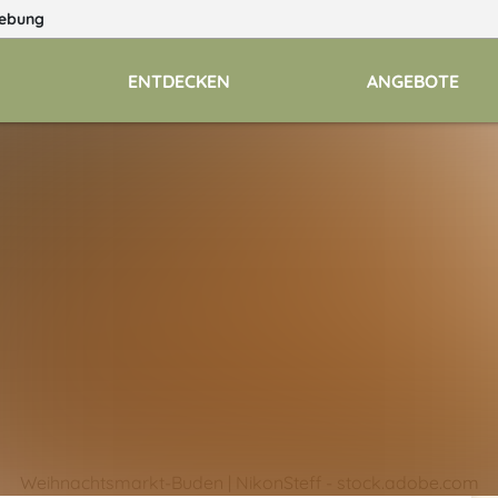
ebung
ENTDECKEN
ANGEBOTE
Weihnachtsmarkt-Buden | NikonSteff - stock.adobe.com