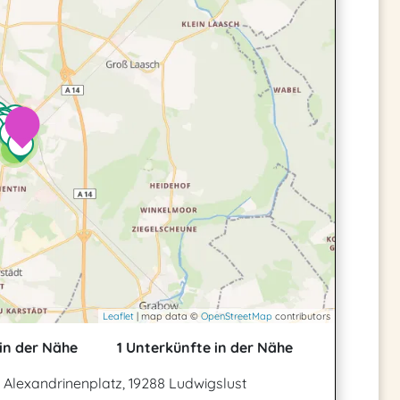
2
2
2
Leaflet
| map data ©
OpenStreetMap
contributors
in der Nähe
1 Unterkünfte in der Nähe
|
Alexandrinenplatz, 19288 Ludwigslust